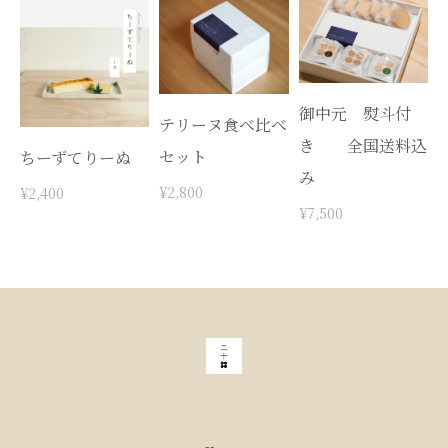
御中元 熨斗付
テリーヌ食べ比べ
き 全国送料込
セット
ちーずてりーぬ
み
¥2,800
¥2,400
¥7,500